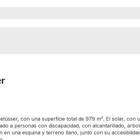
er
tússer, con una superficie total de 979 m². El solar, con 
ptado a personas con discapacidad, con alcantarillado, arbo
n en una esquina y terreno llano, junto con su accesibilid
o.