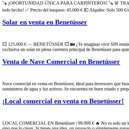
🪚 ¡OPORTUNIDAD ÚNICA PARA CARPINTEROS! 🪚 🚨 TRASPASO 
todo hecho! ✅ Precio del traspaso: 45.000 € 💶 Alquiler: Solo 500 €/
Solar en venta en Benetússer
💥 125.000 € — BENETÚSSER 💥 🏡 ¿Te imaginas vivir SIN reuniones 
exclusiva un solar en plena carretera principal de Benetússer para q
Venta de Nave Comercial en Benetússer
Nave comercial en venta en Benetússer, ideal para inversores que busc
suministros de agua y luz activos. Se encuentra en buen estado y prep
¡Local comercial en venta en Benetússer!
LOCAL COMERCIAL EN Benetússer | 99.999 € 🔥 No es solo un local…
sino que lo crean. Si tienes una idea, un proyecto o simplemente gana