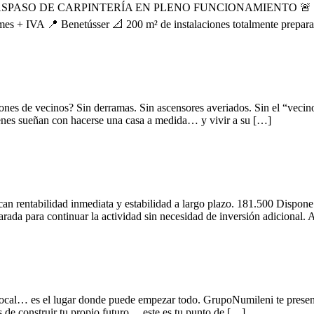
DE CARPINTERÍA EN PLENO FUNCIONAMIENTO 🚨 ¿Llevas tiempo
mes + IVA 📍 Benetússer 📐 200 m² de instalaciones totalmente prepara
de vecinos? Sin derramas. Sin ascensores averiados. Sin el “vecino
uienes sueñan con hacerse una casa a medida… y vivir a su […]
an rentabilidad inmediata y estabilidad a largo plazo. 181.500 Dispone 
arada para continuar la actividad sin necesidad de inversión adicional.
 es el lugar donde puede empezar todo. GrupoNumileni te presenta 
s de construir tu propio futuro… este es tu punto de […]