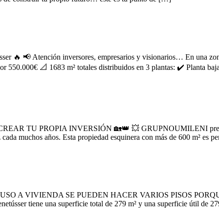
 Atención inversores, empresarios y visionarios… En una zona dond
 550.000€ 📐 1683 m² totales distribuidos en 3 plantas: ✔️ Planta baj
AR TU PROPIA INVERSIÓN 🏡👑 💥 GRUPNOUMILENI present
cada muchos años. Esta propiedad esquinera con más de 600 m² es perf
 USO A VIVIENDA SE PUEDEN HACER VARIOS PISOS PORQ
 tiene una superficie total de 279 m² y una superficie útil de 27