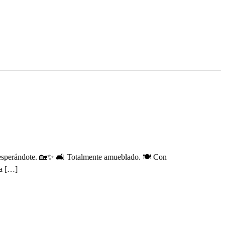
o esperándote. 🏡✨ 🛋️ Totalmente amueblado. 🍽️ Con
la […]