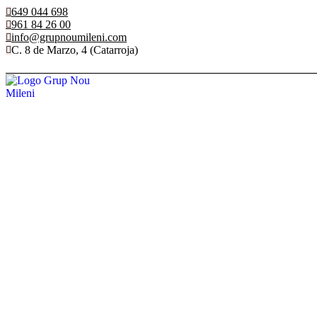
Ir
649 044 698
al
961 84 26 00
contenido
info@grupnoumileni.com
C. 8 de Marzo, 4 (Catarroja)