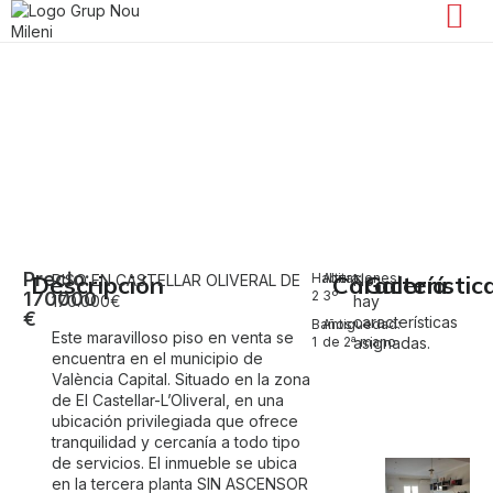
Venta de piso en València Capital
El Castellar-L'Oliveral
Precio:
Descripción
Habitaciones:
Altura:
Característic
Galería
PISO EN CASTELLAR OLIVERAL DE
No
170000
2
3º
170.000€
hay
€
características
Baños:
Antiguedad:
Este maravilloso piso en venta se
1
de 2ª mano
asignadas.
encuentra en el municipio de
València Capital. Situado en la zona
de El Castellar-L’Oliveral, en una
ubicación privilegiada que ofrece
tranquilidad y cercanía a todo tipo
de servicios. El inmueble se ubica
en la tercera planta SIN ASCENSOR