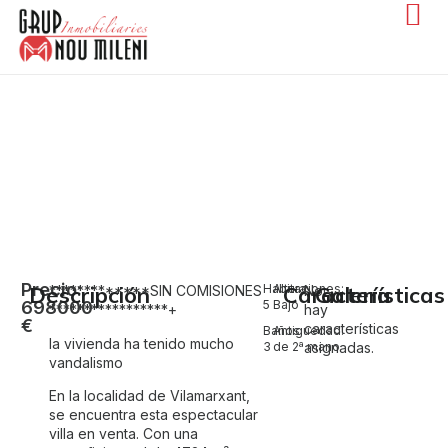
Venta de villa en Vilamarxant
Vilamarxant
Precio:
Descripción
Habitaciones:
Altura:
Características
Galería
*************SIN COMISIONES
No
698000
5
Bajo
*****************+
hay
€
características
Baños:
Antiguedad:
la vivienda ha tenido mucho
3
de 2ª mano
asignadas.
vandalismo
En la localidad de Vilamarxant,
se encuentra esta espectacular
villa en venta. Con una