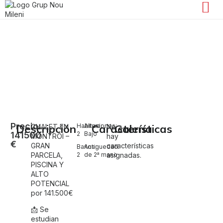
Venta de villa en Montroi
Montroi - Montroy
Precio:
Descripción
Habitaciones:
Altura:
Características
Galería
CHALET EN
No
141500
2
Bajo
MONTROI –
hay
€
GRAN
características
Baños:
Antiguedad:
PARCELA,
2
de 2ª mano
asignadas.
PISCINA Y
ALTO
POTENCIAL
por 141.500€
📩 Se
estudian