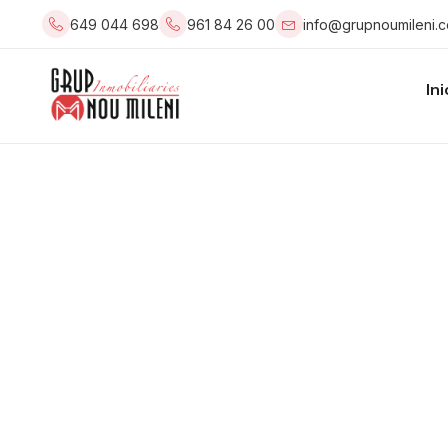
649 044 698
961 84 26 00
info@grupnoumileni.
Ini
Ve