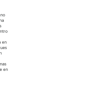
ano
na
s
ntro
a en
ques
n
onas
te en