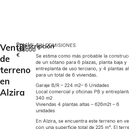
Precio:
Venta
Descripción
SIN COMISIONES
126000
€
Se estima como más probable la construc
de
de un sótano para 6 plazas, planta baja y
terreno
entreplanta de uso terciario, y 4 plantas al
para un total de 6 viviendas.
en
Garaje B/R – 224 m2– 6 Unidades
Alzira
Local comercial y oficinas PB y entreplant
340 m2
Viviendas 4 plantas altas – 626m2t – 6
unidades
En Alzira, se encuentra este terreno en v
con una superficie total de 225 m². El terr