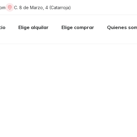
com
C. 8 de Marzo, 4 (Catarroja)
cio
Elige alquilar
Elige comprar
Quienes so
nta de terreno en Alz
Parc de l'Alquenència