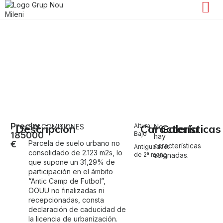
Venta de solar en Manuel
MANUEL
Precio:
Descripción
Altura:
Características
Galería
SIN COMISIONES
No
185000
Bajo
hay
€
Parcela de suelo urbano no
características
Antiguedad:
consolidado de 2.123 m2s, lo
de 2ª mano
asignadas.
que supone un 31,29% de
participación en el ámbito
“Antic Camp de Futbol”,
OOUU no finalizadas ni
recepcionadas, consta
declaración de caducidad de
la licencia de urbanización.