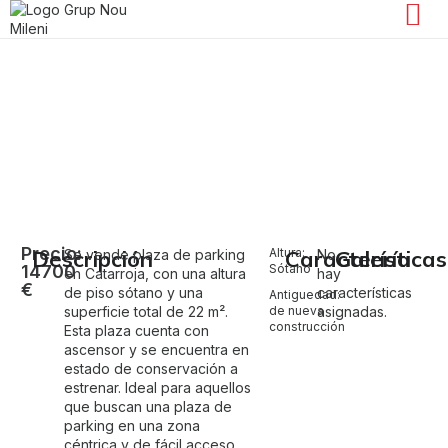
Venta de plaza de parking en Catarroja
Catarroja
Precio:
Descripción
Altura:
Características
Galería
Se vende plaza de parking
No
14700
Sótano
en Catarroja, con una altura
hay
€
de piso sótano y una
características
Antiguedad:
superficie total de 22 m².
de nueva
asignadas.
construcción
Esta plaza cuenta con
ascensor y se encuentra en
estado de conservación a
estrenar. Ideal para aquellos
que buscan una plaza de
parking en una zona
céntrica y de fácil acceso