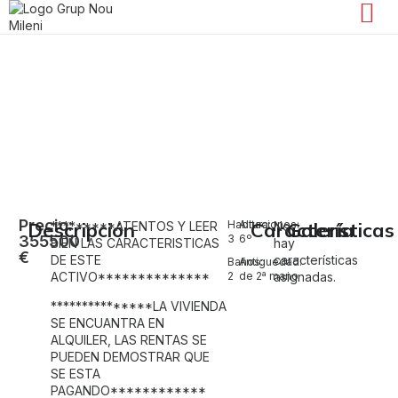
Venta de piso en València Capital
Arrancapins
Precio:
Descripción
Habitaciones:
Altura:
Características
Galería
*********ATENTOS Y LEER
No
355500
3
6º
BIEN LAS CARACTERISTICAS
hay
€
DE ESTE
características
Baños:
Antiguedad:
ACTIVO**************
2
de 2ª mano
asignadas.
***************LA VIVIENDA
SE ENCUANTRA EN
ALQUILER, LAS RENTAS SE
PUEDEN DEMOSTRAR QUE
SE ESTA
PAGANDO************