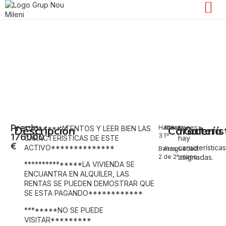
Venta de piso en Torrent, Zona L’Ermita
Zona L'Ermita
Precio:
Descripción
Habitaciones:
Altura:
Caracterís
Galería
*********ATENTOS Y LEER BIEN LAS
No
176000
3
1º
CARACTERISTICAS DE ESTE
hay
€
ACTIVO**************
característica
Baños:
Antiguedad:
2
de 2ª mano
asignadas.
***************LA VIVIENDA SE
ENCUANTRA EN ALQUILER, LAS
RENTAS SE PUEDEN DEMOSTRAR QUE
SE ESTA PAGANDO************
********NO SE PUEDE
VISITAR*********