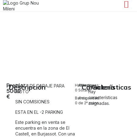
Parking en venta en Burjassot – El
Castell
El Castell
Precio:
Descripción
Habitaciones:
Altura:
Características
Galería
PLAZA DE GARAJE PARA
No
5000
0
Sótano
MOTO
hay
€
características
Baños:
Antiguedad:
SIN COMISIONES
0
de 2ª mano
asignadas.
ESTA EN EL -2 PARKING
Este parking en venta se
encuentra en la zona de El
Castell, en Burjassot. Con una