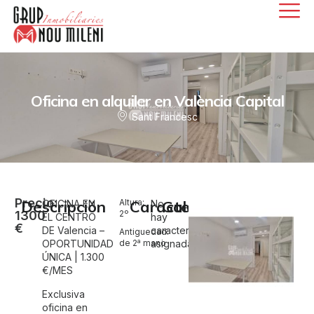
Oficina en alquiler en València Capital
Sant Francesc
Precio:
Descripción
Altura:
Características
Galería
OFICINA EN
No
1300
2º
EL CENTRO
hay
€
DE Valencia –
características
Antiguedad:
OPORTUNIDAD
de 2ª mano
asignadas.
ÚNICA | 1.300
€/MES
Exclusiva
oficina en