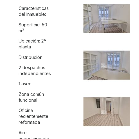
Características
del inmueble:
Superficie: 50
m²
Ubicación: 2ª
planta
Distribución:
2 despachos
independientes
1 aseo
Zona común
funcional
Oficina
recientemente
reformada
Aire
acondicionado