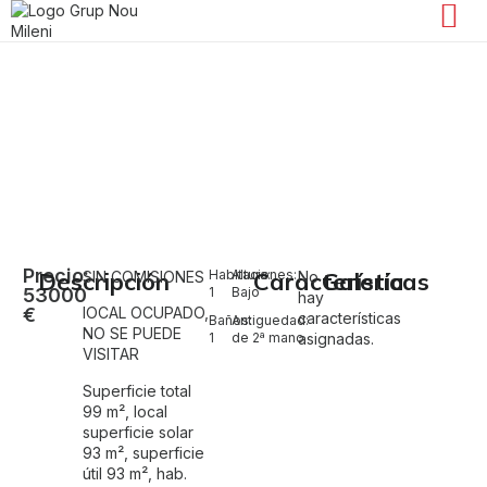
Local en venta en Xirivella
Xirivella
Precio:
Descripción
Habitaciones:
Altura:
Características
Galería
SIN COMISIONES
No
53000
1
Bajo
hay
€
lOCAL OCUPADO,
características
Baños:
Antiguedad:
NO SE PUEDE
1
de 2ª mano
asignadas.
VISITAR
Superficie total
99 m², local
superficie solar
93 m², superficie
útil 93 m², hab.