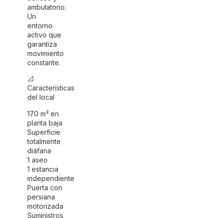
ambulatorio.
Un
entorno
activo que
garantiza
movimiento
constante.
📐
Características
del local
170 m² en
planta baja
Superficie
totalmente
diáfana
1 aseo
1 estancia
independiente
Puerta con
persiana
motorizada
Suministros