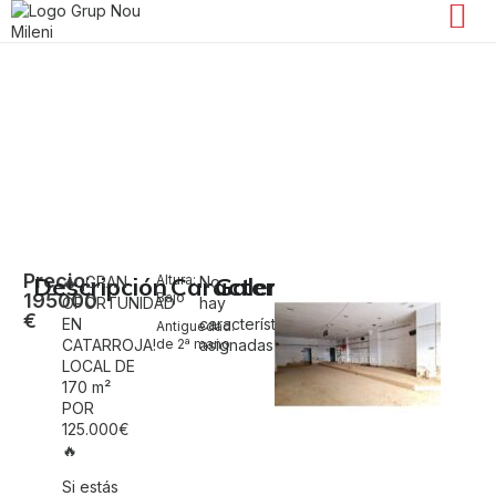
Local comercial en venta en Catarroja
Catarroja
Precio:
Descripción
Altura:
Características
Galería
🔥 ¡GRAN
No
195000
Bajo
OPORTUNIDAD
hay
€
EN
características
Antiguedad:
CATARROJA!
de 2ª mano
asignadas.
LOCAL DE
170 m²
POR
125.000€
🔥
Si estás