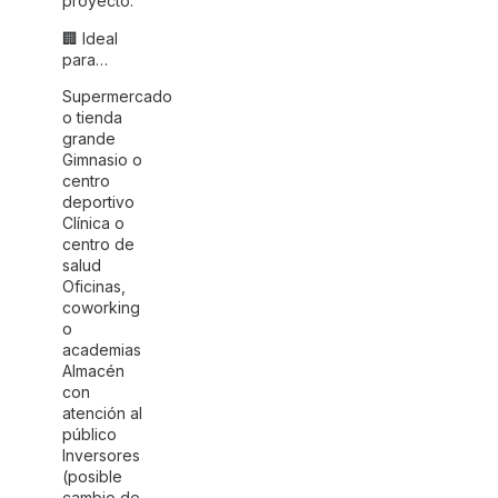
proyecto.
🏢 Ideal
para…
Supermercado
o tienda
grande
Gimnasio o
centro
deportivo
Clínica o
centro de
salud
Oficinas,
coworking
o
academias
Almacén
con
atención al
público
Inversores
(posible
cambio de