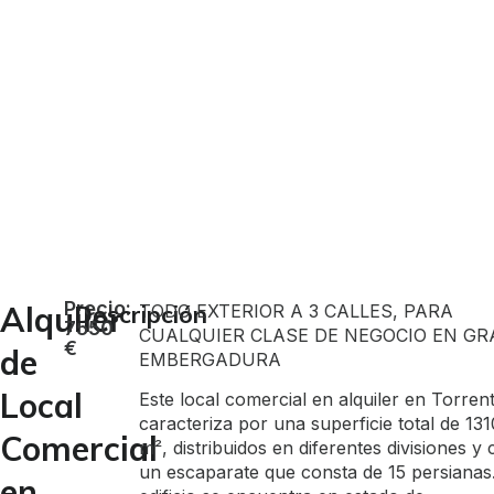
Parc Central
Precio:
Alquiler
Descripción
TODO EXTERIOR A 3 CALLES, PARA
7550
CUALQUIER CLASE DE NEGOCIO EN GR
€
de
EMBERGADURA
Local
Este local comercial en alquiler en Torren
caracteriza por una superficie total de 131
Comercial
m², distribuidos en diferentes divisiones y
un escaparate que consta de 15 persianas.
en