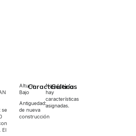
Características
Galería
Altura:
No
AN
Bajo
hay
características
Antiguedad:
asignadas.
de nueva
t se
construcción
0
 con
 El