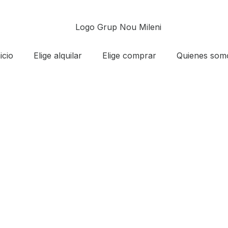
icio
Elige alquilar
Elige comprar
Quienes som
er de Local Comercia
nt