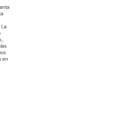
lanta
ta
 La
a
o,
les
ios
n en