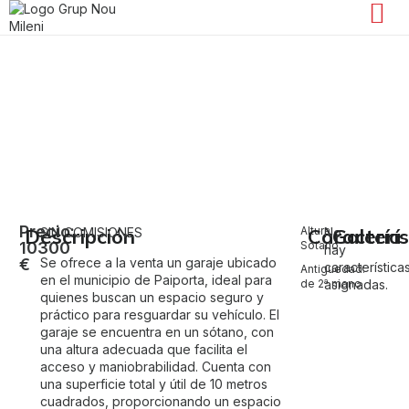
Garaje en venta en Paiporta
Paiporta
Precio:
Descripción
Altura:
Caracterís
Galería
SIN COMISIONES
No
10300
Sótano
hay
€
Se ofrece a la venta un garaje ubicado
característica
Antiguedad:
en el municipio de Paiporta, ideal para
de 2ª mano
asignadas.
quienes buscan un espacio seguro y
práctico para resguardar su vehículo. El
garaje se encuentra en un sótano, con
una altura adecuada que facilita el
acceso y maniobrabilidad. Cuenta con
una superficie total y útil de 10 metros
cuadrados, proporcionando un espacio