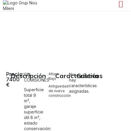
Garaje en venta en Alcàsser
Alcàsser
Precio:
Descripción
Altura:
Características
Galería
SIN
No
7400
Bajo
COMISIONES
hay
€
características
Antiguedad:
Superficie
de nueva
asignadas.
total 9
construcción
m²,
garaje
superficie
útil 8 m²,
estado
conservación: