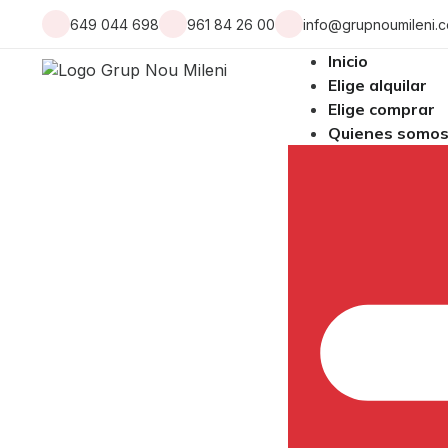
649 044 698
961 84 26 00
info@grupnoumileni.
Inicio
Elige alquilar
Elige comprar
Quienes somo