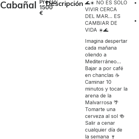
Precio:
Cabañal
Descripción
🌊☀️ NO ES SOLO
1500
VIVIR CERCA
€
DEL MAR… ES
CAMBIAR DE
VIDA ☀️🌊
Imagina despertar
cada mañana
oliendo a
Mediterráneo…
Bajar a por café
en chanclas ☕
Caminar 10
minutos y tocar la
arena de la
Malvarrosa 🌴
Tomarte una
cerveza al sol 🍻
Salir a cenar
cualquier día de
la semana 🍷