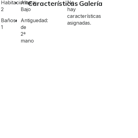
Características
Galería
Habitaciones:
Altura:
No
2
Bajo
hay
características
Baños:
Antiguedad:
asignadas.
1
de
2ª
mano