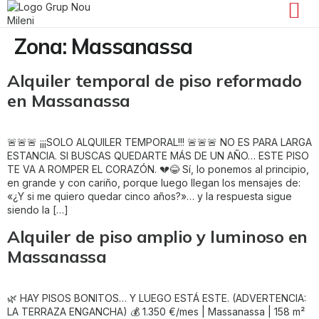
Zona:
Massanassa
Alquiler temporal de piso reformado
en Massanassa
🚨🚨🚨 ¡¡¡SOLO ALQUILER TEMPORAL!!! 🚨🚨🚨 NO ES PARA LARGA
ESTANCIA. SI BUSCAS QUEDARTE MÁS DE UN AÑO… ESTE PISO
TE VA A ROMPER EL CORAZÓN. 💔😂 Sí, lo ponemos al principio,
en grande y con cariño, porque luego llegan los mensajes de:
«¿Y si me quiero quedar cinco años?»… y la respuesta sigue
siendo la […]
Alquiler de piso amplio y luminoso en
Massanassa
🌿 HAY PISOS BONITOS… Y LUEGO ESTÁ ESTE. (ADVERTENCIA:
LA TERRAZA ENGANCHA) 💰 1.350 €/mes | Massanassa | 158 m²